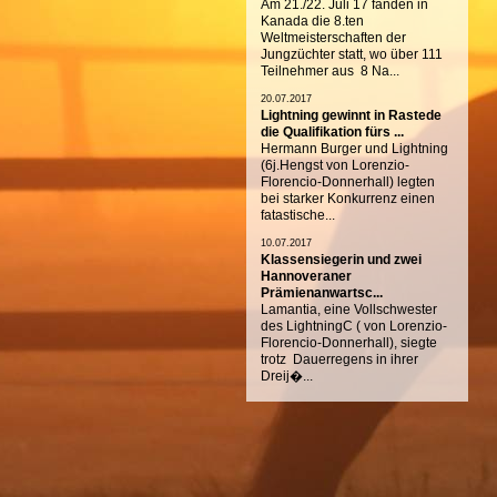
Am 21./22. Juli 17 fanden in
Kanada die 8.ten
Weltmeisterschaften der
Jungzüchter statt, wo über 111
Teilnehmer aus 8 Na...
20.07.2017
Lightning gewinnt in Rastede
die Qualifikation fürs ...
Hermann Burger und Lightning
(6j.Hengst von Lorenzio-
Florencio-Donnerhall) legten
bei starker Konkurrenz einen
fatastische...
10.07.2017
Klassensiegerin und zwei
Hannoveraner
Prämienanwartsc...
Lamantia, eine Vollschwester
des LightningC ( von Lorenzio-
Florencio-Donnerhall), siegte
trotz Dauerregens in ihrer
Dreij�...