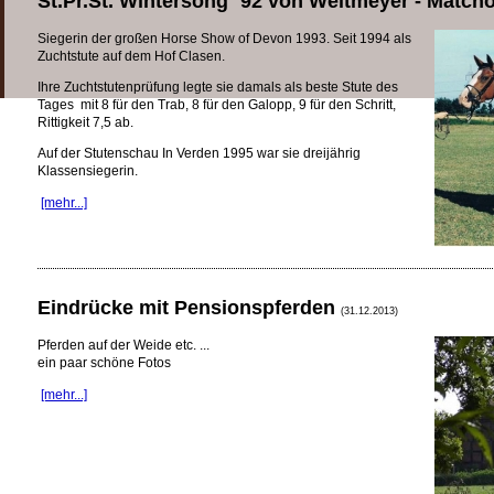
St.Pr.St. Wintersong `92 von Weltmeyer - Matcho 
Siegerin der großen Horse Show of Devon 1993. Seit 1994 als
Zuchtstute auf dem Hof Clasen.
Ihre Zuchtstutenprüfung legte sie damals als beste Stute des
Tages mit 8 für den Trab, 8 für den Galopp, 9 für den Schritt,
Rittigkeit 7,5 ab.
Auf der Stutenschau In Verden 1995 war sie dreijährig
Klassensiegerin.
[mehr...]
Eindrücke mit Pensionspferden
(31.12.2013)
Pferden auf der Weide etc. ...
ein paar schöne Fotos
[mehr...]