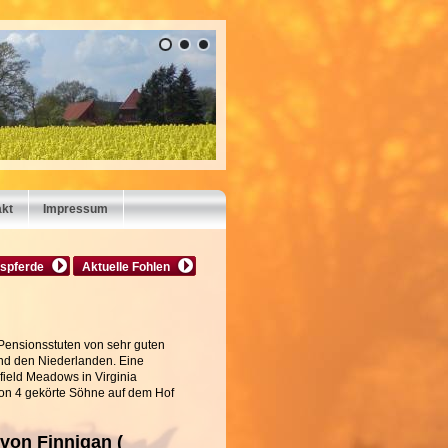
akt
Impressum
spferde
Aktuelle Fohlen
 Pensionsstuten von sehr guten
nd den Niederlanden. Eine
ield Meadows in Virginia
on 4 gekörte Söhne auf dem Hof
von Finnigan (