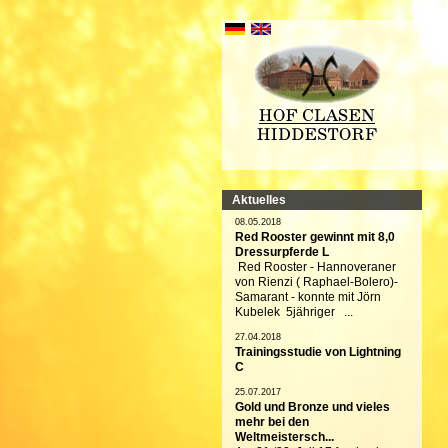
Aktuelles
08.05.2018
Red Rooster gewinnt mit 8,0
Dressurpferde L
Red Rooster - Hannoveraner
von Rienzi ( Raphael-Bolero)-
Samarant - konnte mit Jörn
Kubelek 5jähriger ...
27.04.2018
Trainingsstudie von Lightning
C
25.07.2017
Gold und Bronze und vieles
mehr bei den
Weltmeistersch...