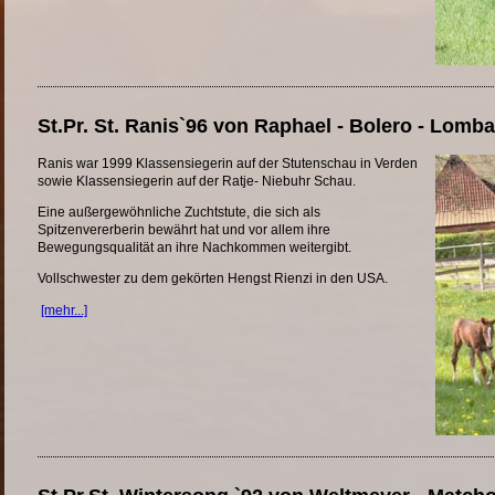
St.Pr. St. Ranis`96 von Raphael - Bolero - Lomb
Ranis war 1999 Klassensiegerin auf der Stutenschau in Verden
sowie Klassensiegerin auf der Ratje- Niebuhr Schau.
Eine außergewöhnliche Zuchtstute, die sich als
Spitzenvererberin bewährt hat und vor allem ihre
Bewegungsqualität an ihre Nachkommen weitergibt.
Vollschwester zu dem gekörten Hengst Rienzi in den USA.
[mehr...]