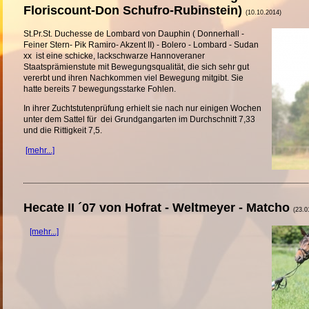
Floriscount-Don Schufro-Rubinstein)
(10.10.2014)
St.Pr.St. Duchesse de Lombard von Dauphin ( Donnerhall -
Feiner Stern- Pik Ramiro- Akzent II) - Bolero - Lombard - Sudan
xx ist eine schicke, lackschwarze Hannoveraner
Staatsprämienstute mit Bewegungsqualität, die sich sehr gut
vererbt und ihren Nachkommen viel Bewegung mitgibt. Sie
hatte bereits 7 bewegungsstarke Fohlen.
In ihrer Zuchtstutenprüfung erhielt sie nach nur einigen Wochen
unter dem Sattel für dei Grundgangarten im Durchschnitt 7,33
und die Rittigkeit 7,5.
[mehr...]
Hecate II ´07 von Hofrat - Weltmeyer - Matcho
(23.0
[mehr...]